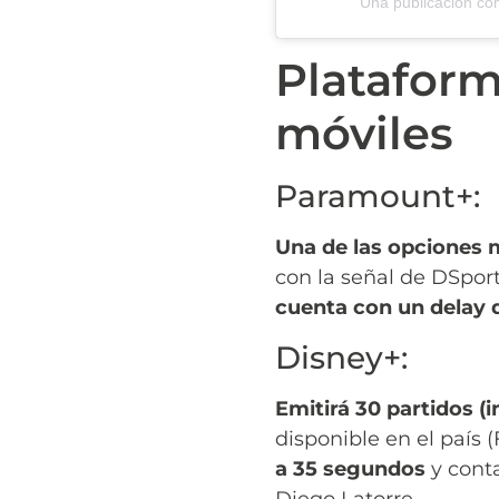
Una publicación com
Plataform
móviles
Paramount+:
Una de las opciones m
con la señal de DSports
cuenta con un delay 
Disney+:
Emitirá 30 partidos (i
disponible en el país 
a 35 segundos
y conta
Diego Latorre.