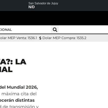
San Salvador de Jujuy
N/D
CIONAL
olar MEP Venta: 1536.1
Dolar MEP Compra: 1535.2
A?: LA
IAL
del Mundial 2026,
a máxima cita del
ecerán distintas
ad de transmisión y