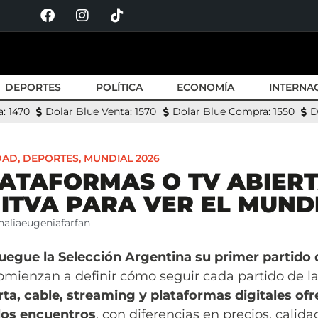
DEPORTES
POLÍTICA
ECONOMÍA
INTERNA
: 1470
Dolar Blue Venta: 1570
Dolar Blue Compra: 1550
D
DAD
,
DEPORTES
,
MUNDIAL 2026
LATAFORMAS O TV ABIERT
NITVA PARA VER EL MUND
naliaeugeniafarfan
uegue la Selección Argentina su primer partido 
omienzan a definir cómo seguir cada partido de l
rta, cable, streaming y plataformas digitales ofr
 los encuentros
, con diferencias en precios, calid