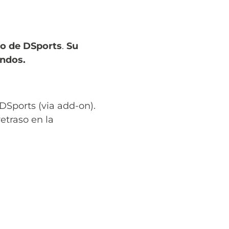
po de DSports
.
Su
undos.
Sports (via add-on).
retraso en la