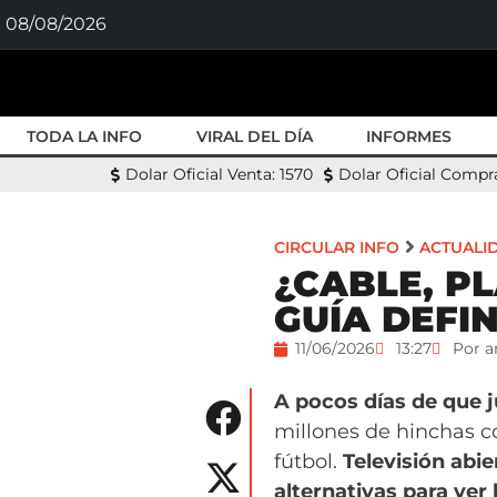
08/08/2026
TODA LA INFO
VIRAL DEL DÍA
INFORMES
Dolar Oficial Venta: 1570
Dolar Oficial Compra
CIRCULAR INFO
ACTUALI
¿CABLE, P
GUÍA DEFI
11/06/2026
13:27
Por
a
A pocos días de que j
millones de hinchas c
fútbol.
Televisión abie
alternativas para ver