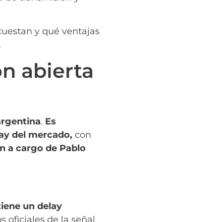
cuestan y qué ventajas
.
ón abierta
argentina
.
Es
ay del mercado,
con
n a cargo de Pablo
iene un delay
s oficiales de la señal