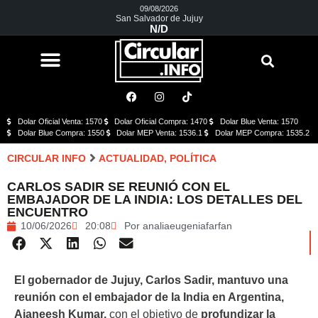
09/08/2026
San Salvador de Jujuy
N/D
Dolar Oficial Venta: 1570
Dolar Oficial Compra: 1470
Dolar Blue Venta: 1570
Dolar Blue Compra: 1550
Dolar MEP Venta: 1536.1
Dolar MEP Compra: 1535.2
CIRCULAR INFO
ACTUALIDAD
,
POLÍTICA
CARLOS SADIR SE REUNIÓ CON EL
EMBAJADOR DE LA INDIA: LOS DETALLES DEL
ENCUENTRO
10/06/2026
20:08
Por
analiaeugeniafarfan
El gobernador de Jujuy, Carlos Sadir, mantuvo una
reunión con el embajador de la India en Argentina,
Ajaneesh Kumar,
con el objetivo de
profundizar la