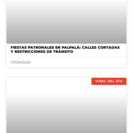
FIESTAS PATRONALES EN PALPALÁ: CALLES CORTADAS
Y RESTRICCIONES DE TRÁNSITO
07/08/2026
VIRAL DEL DÍA
14 HORAS DE CAMINATA Y UN HELICÓPTERO: ASÍ FUE EL
RESCATE DE UNA MUJER EN CASPALÁ, JUJUY
07/08/2026