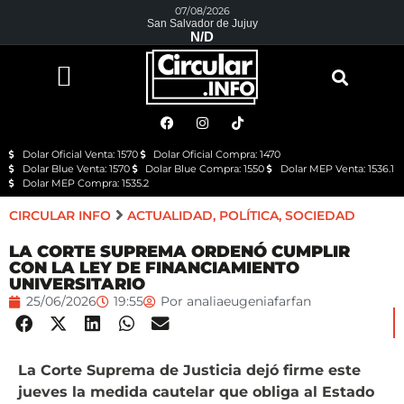
07/08/2026
San Salvador de Jujuy
N/D
Dolar Oficial Venta: 1570
Dolar Oficial Compra: 1470
Dolar Blue Venta: 1570
Dolar Blue Compra: 1550
Dolar MEP Venta: 1536.1
Dolar MEP Compra: 1535.2
CIRCULAR INFO
ACTUALIDAD
,
POLÍTICA
,
SOCIEDAD
LA CORTE SUPREMA ORDENÓ CUMPLIR
CON LA LEY DE FINANCIAMIENTO
UNIVERSITARIO
25/06/2026
19:55
Por
analiaeugeniafarfan
La Corte Suprema de Justicia dejó firme este
jueves la medida cautelar que obliga al Estado