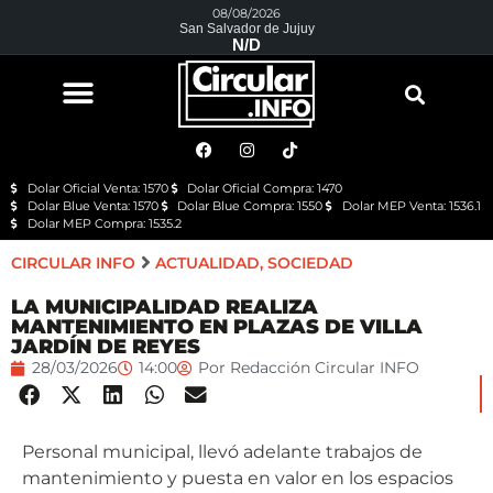
08/08/2026
San Salvador de Jujuy
N/D
Dolar Oficial Venta: 1570
Dolar Oficial Compra: 1470
Dolar Blue Venta: 1570
Dolar Blue Compra: 1550
Dolar MEP Venta: 1536.1
Dolar MEP Compra: 1535.2
CIRCULAR INFO
ACTUALIDAD
,
SOCIEDAD
LA MUNICIPALIDAD REALIZA
MANTENIMIENTO EN PLAZAS DE VILLA
JARDÍN DE REYES
28/03/2026
14:00
Por
Redacción Circular INFO
Personal municipal, llevó adelante trabajos de
mantenimiento y puesta en valor en los espacios