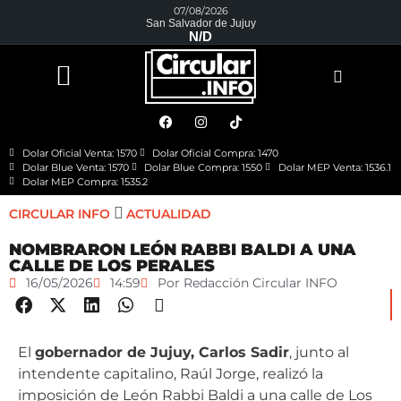
07/08/2026
San Salvador de Jujuy
N/D
Dolar Oficial Venta: 1570
Dolar Oficial Compra: 1470
Dolar Blue Venta: 1570
Dolar Blue Compra: 1550
Dolar MEP Venta: 1536.1
Dolar MEP Compra: 1535.2
CIRCULAR INFO
ACTUALIDAD
NOMBRARON LEÓN RABBI BALDI A UNA
CALLE DE LOS PERALES
16/05/2026
14:59
Por
Redacción Circular INFO
El
gobernador de Jujuy, Carlos Sadir
, junto al
intendente capitalino, Raúl Jorge, realizó la
imposición de León Rabbi Baldi a una calle de Los