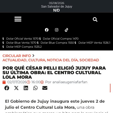
05/08/2026
San Salvador de Jujuy
N/D
Dolar Oficial Venta: 1570
Dolar Oficial Compra: 1470
Dolar Blue Venta: 1570
Dolar Blue Compra: 1550
Dolar MEP Venta: 1536.1
Dolar MEP Compra: 1535.2
CIRCULAR INFO
ACTUALIDAD
,
CULTURA
,
NOTICIA DEL DÍA
,
SOCIEDAD
POR QUÉ CÉSAR PELLI ELIGIÓ JUJUY PARA
SU ÚLTIMA OBRA: EL CENTRO CULTURAL
LOLA MORA
02/07/2026
16:00
Por
analiaeugeniafarfan
El Gobierno de Jujuy inaugura este jueves 2 de
julio el Centro Cultural Lola Mora,
una obra