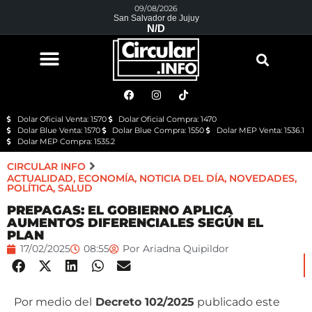
09/08/2026
San Salvador de Jujuy
N/D
Dolar Oficial Venta: 1570
Dolar Oficial Compra: 1470
Dolar Blue Venta: 1570
Dolar Blue Compra: 1550
Dolar MEP Venta: 1536.1
Dolar MEP Compra: 1535.2
CIRCULAR INFO
ACTUALIDAD
,
ECONOMÍA
,
NOTICIA DEL DÍA
,
NOVEDADES
,
POLÍTICA
,
SALUD
PREPAGAS: EL GOBIERNO APLICA
AUMENTOS DIFERENCIALES SEGÚN EL
PLAN
17/02/2025
08:55
Por
Ariadna Quipildor
Por medio del
Decreto 102/2025
publicado este