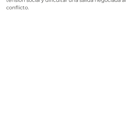
tensión social y dificultar una salida negociada al
conflicto.