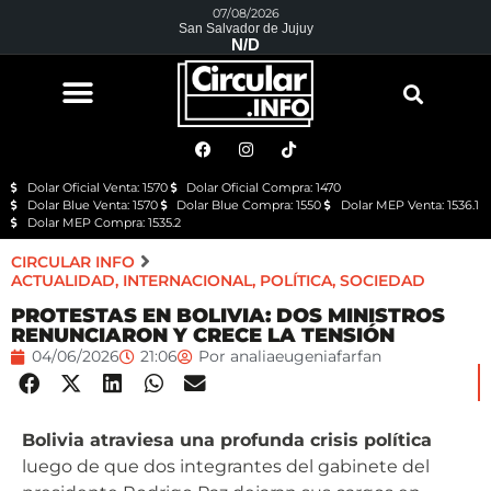
07/08/2026
San Salvador de Jujuy
N/D
Dolar Oficial Venta: 1570
Dolar Oficial Compra: 1470
Dolar Blue Venta: 1570
Dolar Blue Compra: 1550
Dolar MEP Venta: 1536.1
Dolar MEP Compra: 1535.2
CIRCULAR INFO
ACTUALIDAD
,
INTERNACIONAL
,
POLÍTICA
,
SOCIEDAD
PROTESTAS EN BOLIVIA: DOS MINISTROS
RENUNCIARON Y CRECE LA TENSIÓN
04/06/2026
21:06
Por
analiaeugeniafarfan
Bolivia atraviesa una profunda crisis política
luego de que dos integrantes del gabinete del