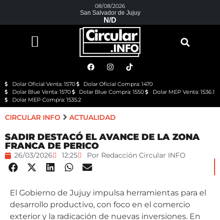
08/08/2026
San Salvador de Jujuy
N/D
Dolar Oficial Venta: 1570
Dolar Oficial Compra: 1470
Dolar Blue Venta: 1570
Dolar Blue Compra: 1550
Dolar MEP Venta: 1536.1
Dolar MEP Compra: 1535.2
CIRCULAR INFO
ACTUALIDAD
SADIR DESTACÓ EL AVANCE DE LA ZONA
FRANCA DE PERICO
26/03/2026
12:25
Por
Redacción Circular INFO
El Gobierno de Jujuy impulsa herramientas para el
desarrollo productivo, con foco en el comercio
exterior y la radicación de nuevas inversiones. En