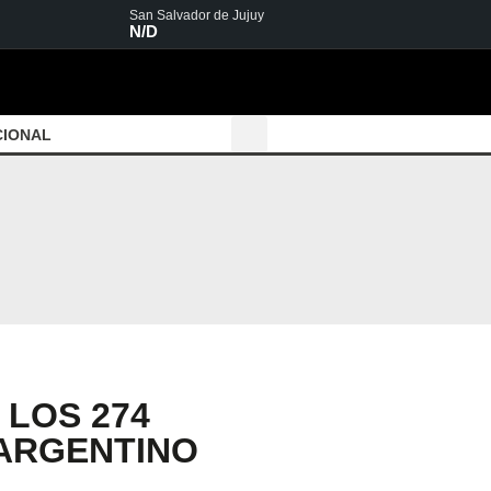
San Salvador de Jujuy
N/D
CIONAL
 LOS 274
 ARGENTINO