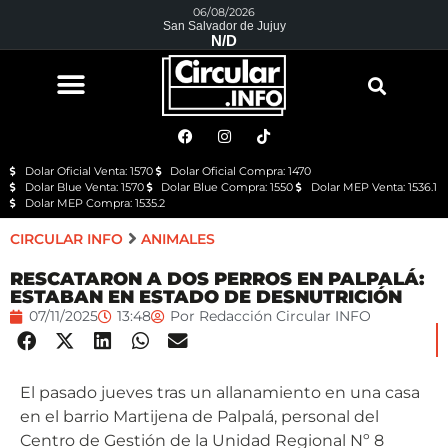
06/08/2026
San Salvador de Jujuy
N/D
Dolar Oficial Venta: 1570
Dolar Oficial Compra: 1470
Dolar Blue Venta: 1570
Dolar Blue Compra: 1550
Dolar MEP Venta: 1536.1
Dolar MEP Compra: 1535.2
CIRCULAR INFO
ANIMALES
RESCATARON A DOS PERROS EN PALPALÁ:
ESTABAN EN ESTADO DE DESNUTRICIÓN
07/11/2025
13:48
Por
Redacción Circular INFO
El pasado jueves tras un allanamiento en una casa
en el barrio Martijena de Palpalá, personal del
Centro de Gestión de la Unidad Regional Nº 8