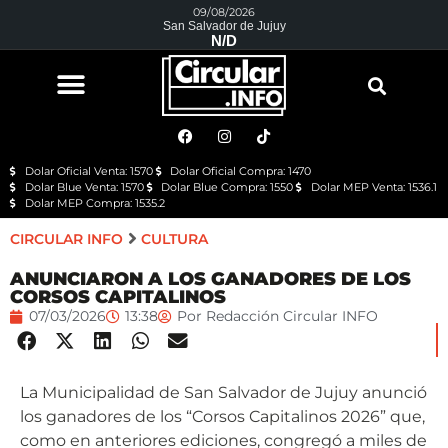
09/08/2026
San Salvador de Jujuy
N/D
Dolar Oficial Venta: 1570
Dolar Oficial Compra: 1470
Dolar Blue Venta: 1570
Dolar Blue Compra: 1550
Dolar MEP Venta: 1536.1
Dolar MEP Compra: 1535.2
CIRCULAR INFO
CULTURA
ANUNCIARON A LOS GANADORES DE LOS
CORSOS CAPITALINOS
07/03/2026
13:38
Por
Redacción Circular INFO
La Municipalidad de San Salvador de Jujuy anunció
los ganadores de los “Corsos Capitalinos 2026” que,
como en anteriores ediciones, congregó a miles de