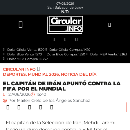
07/08/2026
San Salvador de Jujuy
N/D
Dolar Oficial Venta: 1570
Dolar Oficial Compra: 1470
Dolar Blue Venta: 1570
Dolar Blue Compra: 1550
Dolar MEP Venta: 1536.1
Dolar MEP Compra: 1535.2
CIRCULAR INFO
DEPORTES
,
MUNDIAL 2026
,
NOTICIA DEL DÍA
EL CAPITÁN DE IRÁN APUNTÓ CONTRA LA
FIFA POR EL MUNDIAL
27/06/2026
15:40
Por
Mailen Cielo de los Ángeles Sanchez
El capitán de la Selección de Irán, Mehdi Taremi,
lanzó un duro descargo contra la FIFA tras el