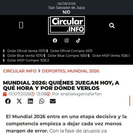
06/08/2026
San Salvador de Jujuy
N/D
Dolar Oficial Venta: 1570
Dolar Oficial Compra: 1470
Dolar Blue Venta: 1570
Dolar Blue Compra: 1550
Dolar MEP Venta: 1536.1
Dolar MEP Compra: 1535.2
CIRCULAR INFO
DEPORTES
,
MUNDIAL 2026
MUNDIAL 2026: QUIÉNES JUEGAN HOY, A
QUÉ HORA Y POR DÓNDE VERLOS
01/07/2026
13:08
Por
analiaeugeniafarfan
El Mundial 2026 entra en una etapa decisiva y la
competencia empieza a dejar cada vez menos
margen de error.
Con la fase de grupos ya