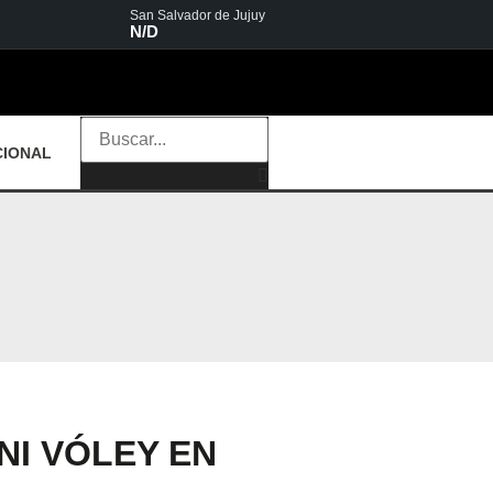
San Salvador de Jujuy
N/D
CIONAL
NI VÓLEY EN