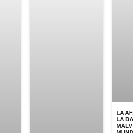
LA A
LA B
MALV
MUND