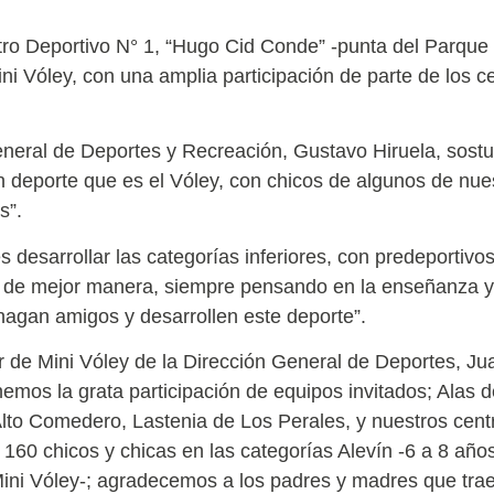
tro Deportivo N° 1, “Hugo Cid Conde” -punta del Parque 
ni Vóley, con una amplia participación de parte de los c
general de Deportes y Recreación, Gustavo Hiruela, sostu
an deporte que es el Vóley, con chicos de algunos de nue
s”.
es desarrollar las categorías inferiores, con predeportivo
r de mejor manera, siempre pensando en la enseñanza y
agan amigos y desarrollen este deporte”.
r de Mini Vóley de la Dirección General de Deportes, Juan
emos la grata participación de equipos invitados; Alas de
to Comedero, Lastenia de Los Perales, y nuestros centr
 160 chicos y chicas en las categorías Alevín -6 a 8 añ
ini Vóley-; agradecemos a los padres y madres que trae