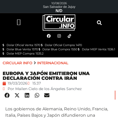
10/08/2026
San Salvador de Jujuy
N/D
Dolar Oficial Venta: 1570
Dolar Oficial Compra: 1470
Dolar Blue Venta: 1570
Dolar Blue Compra: 1550
Dolar MEP Venta: 1536.1
Dolar MEP Compra: 1535.2
CIRCULAR INFO
INTERNACIONAL
EUROPA Y JAPÓN EMITIERON UNA
DECLARACIÓN CONTRA IRÁN
19/03/2026
15:37
Por
Mailen Cielo de los Ángeles Sanchez
Los gobiernos de Alemania, Reino Unido, Francia,
Italia, Países Bajos y Japón difundieron una