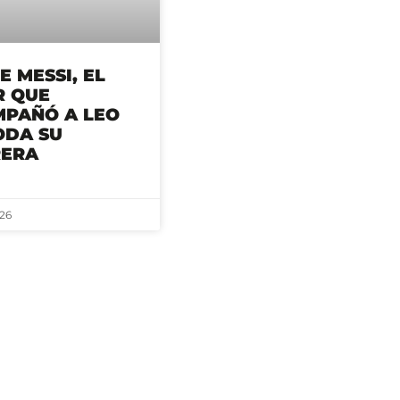
E MESSI, EL
R QUE
PAÑÓ A LEO
ODA SU
RERA
26