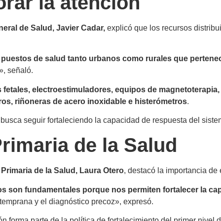
rar la atención
eral de Salud, Javier Cadar,
explicó que los recursos distribu
 puestos de salud tanto urbanos como rurales que pertene
», señaló.
 fetales, electroestimuladores, equipos de magnetoterapia, 
ros, riñoneras de acero inoxidable e histerómetros
.
 busca seguir fortaleciendo la capacidad de respuesta del siste
Primaria de la Salud
 Primaria de la Salud, Laura Otero
, destacó la importancia de 
os son fundamentales porque nos permiten fortalecer la cap
 temprana y el diagnóstico precoz», expresó.
 forma parte de la política de fortalecimiento del primer nivel 