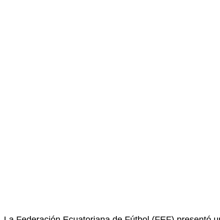
La Federación Ecuatoriana de Fútbol (FEF) presentó un 