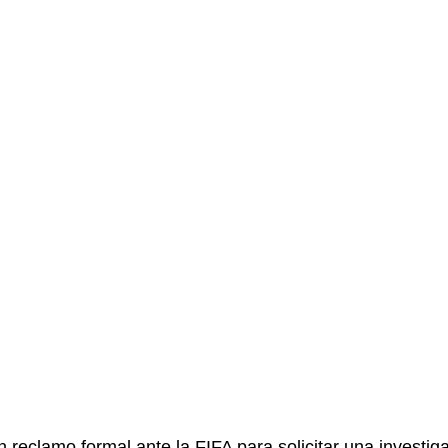
reclamo formal ante la FIFA para solicitar una investiga