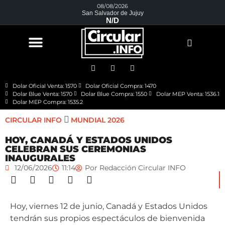
08/08/2026
San Salvador de Jujuy
N/D
Dolar Oficial Venta: 1570
Dolar Oficial Compra: 1470
Dolar Blue Venta: 1570
Dolar Blue Compra: 1550
Dolar MEP Venta: 1536.1
Dolar MEP Compra: 1535.2
CIRCULAR INFO
MUNDIAL 2026
HOY, CANADÁ Y ESTADOS UNIDOS
CELEBRAN SUS CEREMONIAS
INAUGURALES
12/06/2026
11:14
Por
Redacción Circular INFO
Hoy, viernes 12 de junio, Canadá y Estados Unidos
tendrán sus propios espectáculos de bienvenida