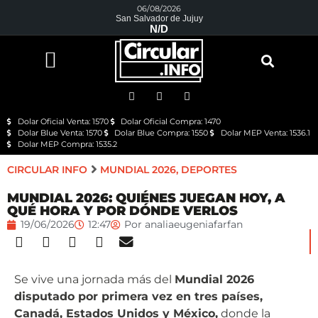
06/08/2026
San Salvador de Jujuy
N/D
Dolar Oficial Venta: 1570
Dolar Oficial Compra: 1470
Dolar Blue Venta: 1570
Dolar Blue Compra: 1550
Dolar MEP Venta: 1536.1
Dolar MEP Compra: 1535.2
CIRCULAR INFO
MUNDIAL 2026
,
DEPORTES
MUNDIAL 2026: QUIÉNES JUEGAN HOY, A
QUÉ HORA Y POR DÓNDE VERLOS
19/06/2026
12:47
Por
analiaeugeniafarfan
Se vive una jornada más del
Mundial 2026
disputado por primera vez en tres países,
Canadá, Estados Unidos y México,
donde la