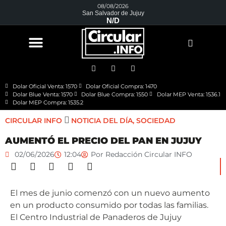
08/08/2026
San Salvador de Jujuy
N/D
Dolar Oficial Venta: 1570
Dolar Oficial Compra: 1470
Dolar Blue Venta: 1570
Dolar Blue Compra: 1550
Dolar MEP Venta: 1536.1
Dolar MEP Compra: 1535.2
CIRCULAR INFO
NOTICIA DEL DÍA
,
SOCIEDAD
AUMENTÓ EL PRECIO DEL PAN EN JUJUY
02/06/2026
12:04
Por
Redacción Circular INFO
El mes de junio comenzó con un nuevo aumento
en un producto consumido por todas las familias.
El Centro Industrial de Panaderos de Jujuy