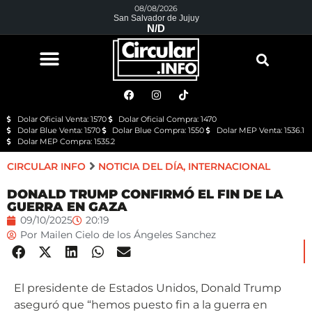
08/08/2026
San Salvador de Jujuy
N/D
Dolar Oficial Venta: 1570
Dolar Oficial Compra: 1470
Dolar Blue Venta: 1570
Dolar Blue Compra: 1550
Dolar MEP Venta: 1536.1
Dolar MEP Compra: 1535.2
CIRCULAR INFO
NOTICIA DEL DÍA
,
INTERNACIONAL
DONALD TRUMP CONFIRMÓ EL FIN DE LA
GUERRA EN GAZA
09/10/2025
20:19
Por
Mailen Cielo de los Ángeles Sanchez
El presidente de Estados Unidos, Donald Trump
aseguró que “hemos puesto fin a la guerra en