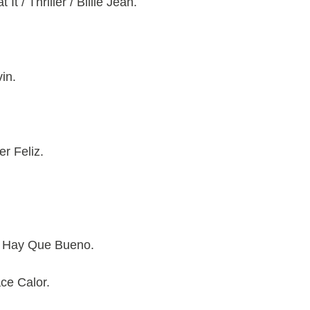
 / Thriller / Billie Jean.
in.
r Feliz.
 x Hay Que Bueno.
ce Calor.