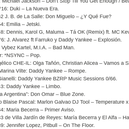
 Michael Jackson – Don’t Stop Till You Get Enough / Beat It
N°16: Duki – La Nueva Era.
2 J. B. de La Salle: Don Miguelo – ¿Y Qué Fue?
: Emilia – Jetski.
8: Dennis, Karol G, Maluma – Tá OK (Remix) ft. MC Kev
°6: J. Alvarez ft Farruko y Daddy Yankee – Explosión.
, Vybez Kartel, M.I.A. – Bad Man.
or: *NSYNC – Pop.
gélico CHE-IL: Olga Tañón, Christian Alicea – Vamos a Se
 Marina Vilte: Daddy Yankee – Rompe.
 Gianelli: Daddy Yankee BZRP Music Sessions 0/66.
43: Daddy Yankee – Limbo.
a Argentina”: Don Omar – Blue Zone.
co Blaise Pascal: Marlon Galvao DJ Tool – Temperature
4: Maria Becerra – Primer Aviso.
3 de Villa Jardín de Reyes: María Becerra y El Alfa – Ha
: Jennifer Lopez, Pitbull – On The Floor.