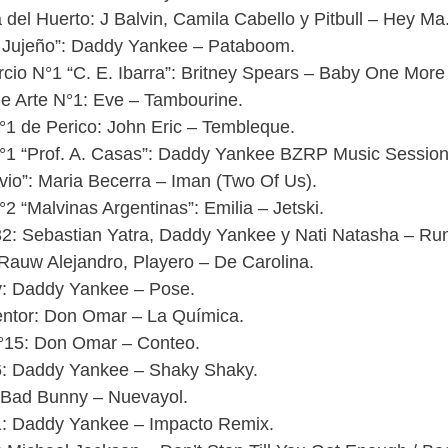
del Huerto: J Balvin, Camila Cabello y Pitbull – Hey Ma
 Jujeño”: Daddy Yankee – Pataboom.
cio N°1 “C. E. Ibarra”: Britney Spears – Baby One More
de Arte N°1: Eve – Tambourine.
1 de Perico: John Eric – Tembleque.
°1 “Prof. A. Casas”: Daddy Yankee BZRP Music Session
avio”: Maria Becerra – Iman (Two Of Us).
2 “Malvinas Argentinas”: Emilia – Jetski.
32: Sebastian Yatra, Daddy Yankee y Nati Natasha – Ru
Rauw Alejandro, Playero – De Carolina.
y: Daddy Yankee – Pose.
entor: Don Omar – La Química.
N°15: Don Omar – Conteo.
6: Daddy Yankee – Shaky Shaky.
: Bad Bunny – Nuevayol.
1: Daddy Yankee – Impacto Remix.