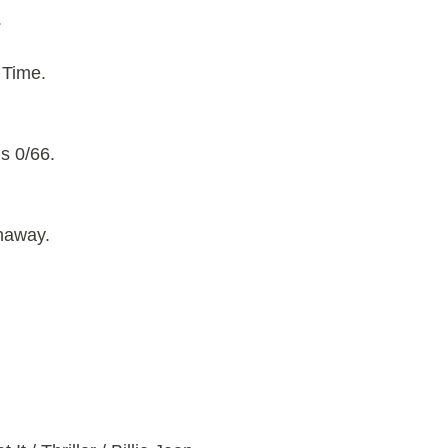
.
 Time.
s 0/66.
naway.