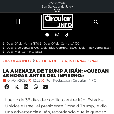
05/08/2026
San Salvador de Jujuy
N/D
Dolar Oficial Venta: 1570
Dolar Oficial Compra: 1470
Dolar Blue Venta: 1570
Dolar Blue Compra: 1550
Dolar MEP Venta: 1536.1
Dolar MEP Compra: 1535.2
CIRCULAR INFO
NOTICIA DEL DÍA
,
INTERNACIONAL
LA AMENAZA DE TRUMP A IRÁN: «QUEDAN
48 HORAS ANTES DEL INFIERNO»
04/04/2026
12:25
Por
Redacción Circular INFO
Luego de 36 días de conflicto entre Irán, Estados
Unidos e Israel, el presidente Donald Trump, le dio
una advertencia a Irán, recordando que le quedan