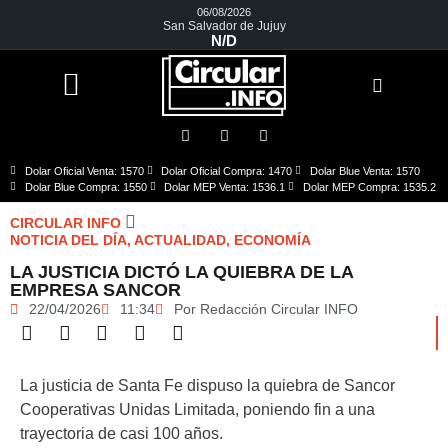
06/08/2026
San Salvador de Jujuy
N/D
Dolar Oficial Venta: 1570
Dolar Oficial Compra: 1470
Dolar Blue Venta: 1570
Dolar Blue Compra: 1550
Dolar MEP Venta: 1536.1
Dolar MEP Compra: 1535.2
CIRCULAR INFO
NOTICIA DEL DÍA
,
ACTUALIDAD
,
ECONOMÍA
LA JUSTICIA DICTÓ LA QUIEBRA DE LA
EMPRESA SANCOR
22/04/2026
11:34
Por
Redacción Circular INFO
La justicia de Santa Fe dispuso la quiebra de Sancor
Cooperativas Unidas Limitada, poniendo fin a una
trayectoria de casi 100 años.