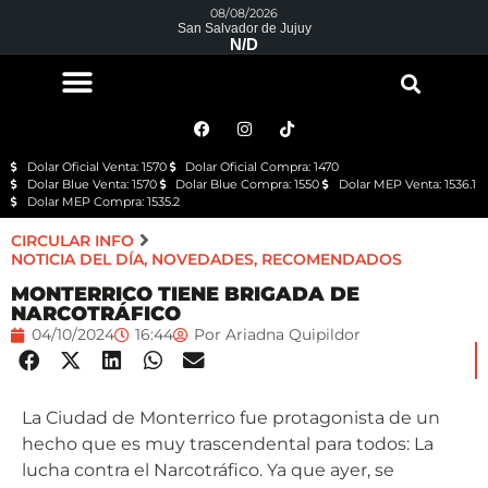
08/08/2026
San Salvador de Jujuy
N/D
Dolar Oficial Venta: 1570
Dolar Oficial Compra: 1470
Dolar Blue Venta: 1570
Dolar Blue Compra: 1550
Dolar MEP Venta: 1536.1
Dolar MEP Compra: 1535.2
CIRCULAR INFO
NOTICIA DEL DÍA
,
NOVEDADES
,
RECOMENDADOS
MONTERRICO TIENE BRIGADA DE
NARCOTRÁFICO
04/10/2024
16:44
Por
Ariadna Quipildor
La Ciudad de Monterrico fue protagonista de un
hecho que es muy trascendental para todos: La
lucha contra el Narcotráfico. Ya que ayer, se