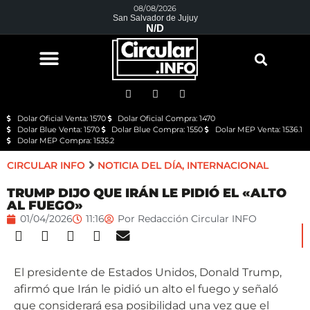
08/08/2026
San Salvador de Jujuy
N/D
Dolar Oficial Venta: 1570
Dolar Oficial Compra: 1470
Dolar Blue Venta: 1570
Dolar Blue Compra: 1550
Dolar MEP Venta: 1536.1
Dolar MEP Compra: 1535.2
CIRCULAR INFO
NOTICIA DEL DÍA
,
INTERNACIONAL
TRUMP DIJO QUE IRÁN LE PIDIÓ EL «ALTO
AL FUEGO»
01/04/2026
11:16
Por
Redacción Circular INFO
El presidente de Estados Unidos, Donald Trump,
afirmó que Irán le pidió un alto el fuego y señaló
que considerará esa posibilidad una vez que el