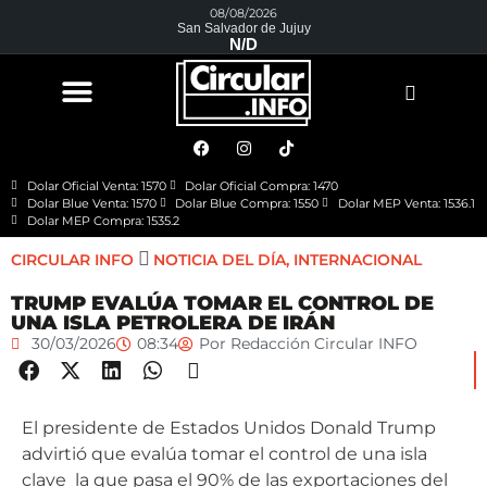
08/08/2026
San Salvador de Jujuy
N/D
Dolar Oficial Venta: 1570
Dolar Oficial Compra: 1470
Dolar Blue Venta: 1570
Dolar Blue Compra: 1550
Dolar MEP Venta: 1536.1
Dolar MEP Compra: 1535.2
CIRCULAR INFO
NOTICIA DEL DÍA
,
INTERNACIONAL
TRUMP EVALÚA TOMAR EL CONTROL DE
UNA ISLA PETROLERA DE IRÁN
30/03/2026
08:34
Por
Redacción Circular INFO
El presidente de Estados Unidos Donald Trump
advirtió que evalúa tomar el control de una isla
clave la que pasa el 90% de las exportaciones del