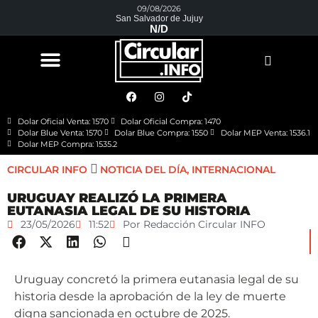
09/08/2026
San Salvador de Jujuy
N/D
Dolar Oficial Venta: 1570
Dolar Oficial Compra: 1470
Dolar Blue Venta: 1570
Dolar Blue Compra: 1550
Dolar MEP Venta: 1536.1
Dolar MEP Compra: 1535.2
CIRCULAR INFO
NOTICIA DEL DÍA
,
INTERNACIONAL
URUGUAY REALIZÓ LA PRIMERA
EUTANASIA LEGAL DE SU HISTORIA
23/05/2026
11:52
Por
Redacción Circular INFO
Uruguay concretó la primera eutanasia legal de su
historia desde la aprobación de la ley de muerte
digna sancionada en octubre de 2025.