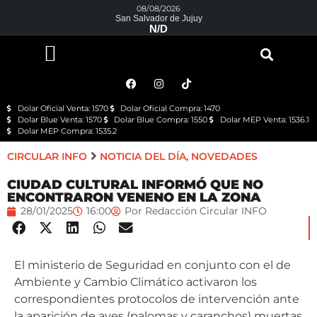
08/08/2026
San Salvador de Jujuy
N/D
Dolar Oficial Venta: 1570
Dolar Oficial Compra: 1470
Dolar Blue Venta: 1570
Dolar Blue Compra: 1550
Dolar MEP Venta: 1536.1
Dolar MEP Compra: 1535.2
CIRCULAR INFO
NOTICIA DEL DÍA
,
NOVEDADES
CIUDAD CULTURAL INFORMÓ QUE NO
ENCONTRARON VENENO EN LA ZONA
28/01/2025
16:00
Por
Redacción Circular INFO
El ministerio de Seguridad en conjunto con el de
Ambiente y Cambio Climático activaron los
correspondientes protocolos de intervención ante
la aparición de aves (palomas y caranchos) muertas