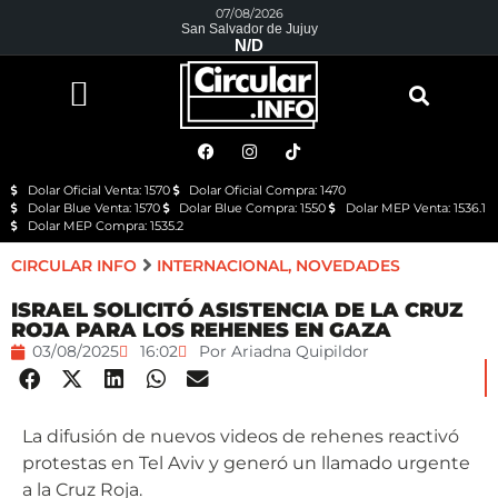
07/08/2026
San Salvador de Jujuy
N/D
Dolar Oficial Venta: 1570
Dolar Oficial Compra: 1470
Dolar Blue Venta: 1570
Dolar Blue Compra: 1550
Dolar MEP Venta: 1536.1
Dolar MEP Compra: 1535.2
CIRCULAR INFO
INTERNACIONAL
,
NOVEDADES
ISRAEL SOLICITÓ ASISTENCIA DE LA CRUZ
ROJA PARA LOS REHENES EN GAZA
03/08/2025
16:02
Por
Ariadna Quipildor
La difusión de nuevos videos de rehenes reactivó
protestas en Tel Aviv y generó un llamado urgente
a la Cruz Roja.