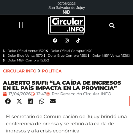
07/08/2026
San Salvador de Jujuy
N/D
Dolar Oficial Venta: 1570
Dolar Oficial Compra: 1470
Dolar Blue Venta: 1570
Dolar Blue Compra: 1550
Dolar MEP Venta: 1536.1
Dolar MEP Compra: 1535.2
CIRCULAR INFO
POLÍTICA
ALBERTO SIUFI: “LA CAÍDA DE INGRESOS
EN EL PAÍS IMPACTA EN LA PROVINCIA”
13/04/2026
12:47
Por
Redacción Circular INFO
El secretario de Comunicación de Jujuy brindó una
conferencia de prensa y se refirió a la caída de
ingresos y a la crisis económica