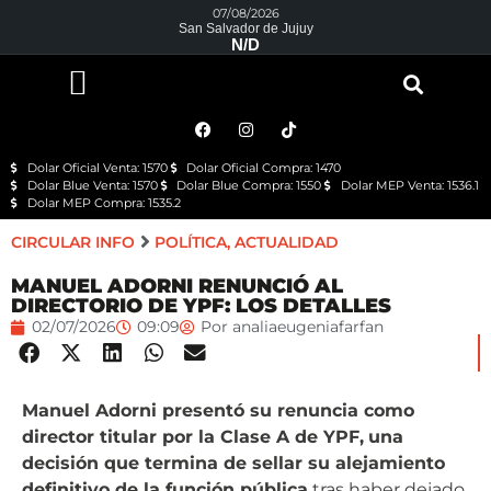
07/08/2026
San Salvador de Jujuy
N/D
Dolar Oficial Venta: 1570
Dolar Oficial Compra: 1470
Dolar Blue Venta: 1570
Dolar Blue Compra: 1550
Dolar MEP Venta: 1536.1
Dolar MEP Compra: 1535.2
CIRCULAR INFO
POLÍTICA
,
ACTUALIDAD
MANUEL ADORNI RENUNCIÓ AL
DIRECTORIO DE YPF: LOS DETALLES
02/07/2026
09:09
Por
analiaeugeniafarfan
Manuel Adorni presentó su renuncia como
director titular por la Clase A de YPF,
una
decisión que termina de sellar su alejamiento
definitivo de la función pública
tras haber dejado