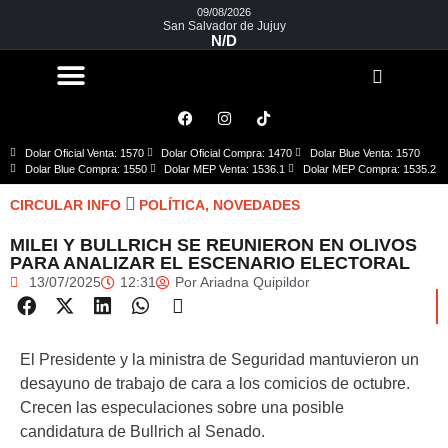
09/08/2026
San Salvador de Jujuy
N/D
Dolar Oficial Venta: 1570
Dolar Oficial Compra: 1470
Dolar Blue Venta: 1570
Dolar Blue Compra: 1550
Dolar MEP Venta: 1536.1
Dolar MEP Compra: 1535.2
CIRCULAR INFO
POLÍTICA
,
NOVEDADES
MILEI Y BULLRICH SE REUNIERON EN OLIVOS
PARA ANALIZAR EL ESCENARIO ELECTORAL
13/07/2025
12:31
Por
Ariadna Quipildor
El Presidente y la ministra de Seguridad mantuvieron un
desayuno de trabajo de cara a los comicios de octubre.
Crecen las especulaciones sobre una posible
candidatura de Bullrich al Senado.