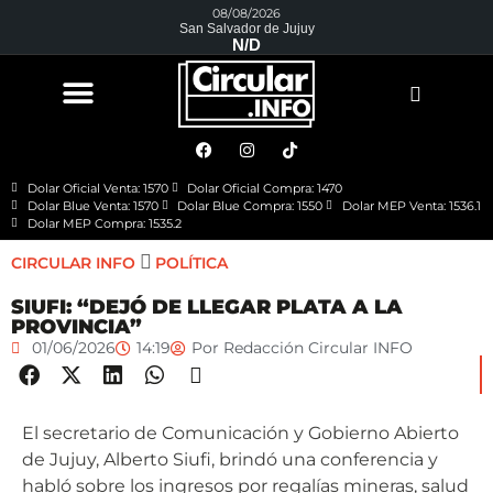
08/08/2026
San Salvador de Jujuy
N/D
Dolar Oficial Venta: 1570
Dolar Oficial Compra: 1470
Dolar Blue Venta: 1570
Dolar Blue Compra: 1550
Dolar MEP Venta: 1536.1
Dolar MEP Compra: 1535.2
CIRCULAR INFO
POLÍTICA
SIUFI: “DEJÓ DE LLEGAR PLATA A LA
PROVINCIA”
01/06/2026
14:19
Por
Redacción Circular INFO
El secretario de Comunicación y Gobierno Abierto
de Jujuy, Alberto Siufi, brindó una conferencia y
habló sobre los ingresos por regalías mineras, salud