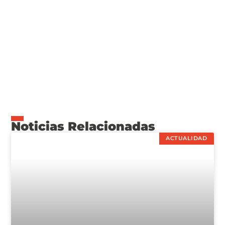
Noticias Relacionadas
ACTUALIDAD
JACOP KIPLIMO ROMPIÓ EL RÉCORD DEL CIRCUITO Y
GANÓ LA MEDIA MARATÓN DE BS. AS.
24/08/2025