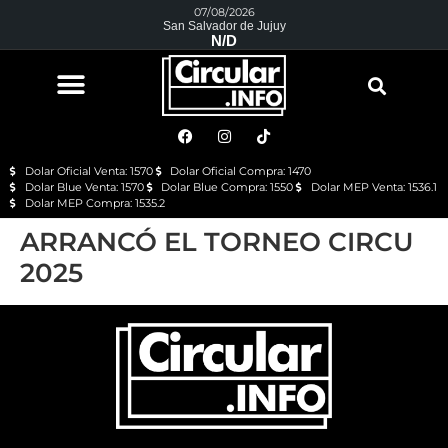
07/08/2026
San Salvador de Jujuy
N/D
Dolar Oficial Venta: 1570
Dolar Oficial Compra: 1470
Dolar Blue Venta: 1570
Dolar Blue Compra: 1550
Dolar MEP Venta: 1536.1
Dolar MEP Compra: 1535.2
ARRANCÓ EL TORNEO CIRCU
2025