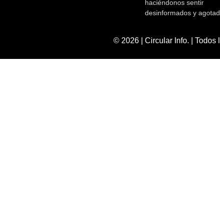
haciéndonos sentir
desinformados y agotad
© 2026 | Circular Info. |
Todos 