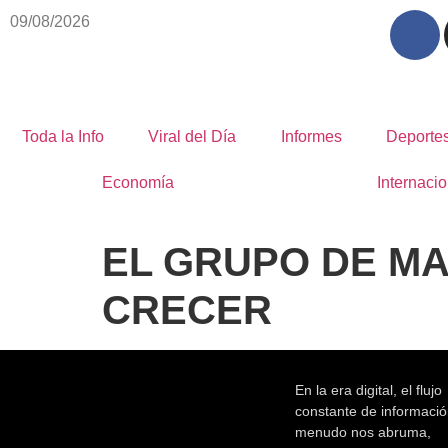
09/08/2026
Toda la Info
Viral del Día
Informes
Deporte
Economía
Internacio
EL GRUPO DE MA
CRECER
En la era digital, el flujo
constante de informació
menudo nos abruma,