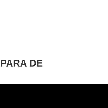
San Salvador de Jujuy
N/D
 PARA DE