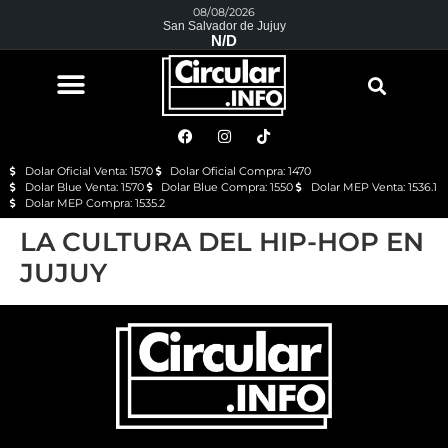
08/08/2026
San Salvador de Jujuy
N/D
Dolar Oficial Venta: 1570
Dolar Oficial Compra: 1470
Dolar Blue Venta: 1570
Dolar Blue Compra: 1550
Dolar MEP Venta: 1536.1
Dolar MEP Compra: 1535.2
LA CULTURA DEL HIP-HOP EN
JUJUY