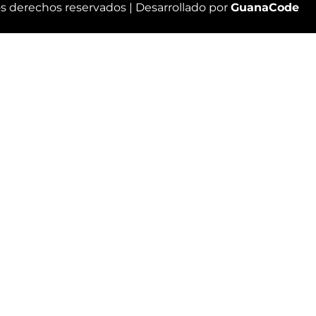
os derechos reservados |
Desarrollado por
GuanaCode