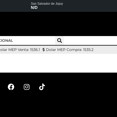
San Salvador de Jujuy
N/D
CIONAL
olar MEP Venta: 1536.1
Dolar MEP Compra: 1535.2