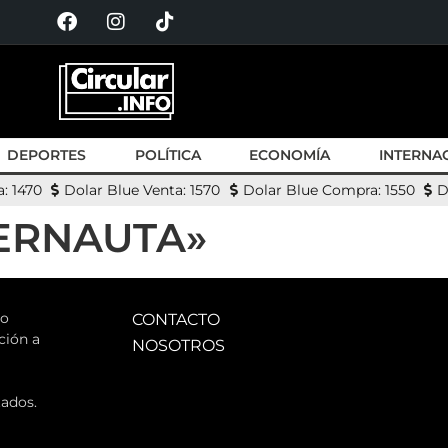
DEPORTES
POLÍTICA
ECONOMÍA
INTERNA
: 1470
Dolar Blue Venta: 1570
Dolar Blue Compra: 1550
D
TERNAUTA»
jo
CONTACTO
ción a
NOSOTROS
ados.