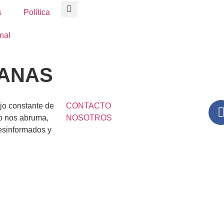
s
Política
nal
BANAS
lujo constante de
CONTACTO
o nos abruma,
NOSOTROS
esinformados y