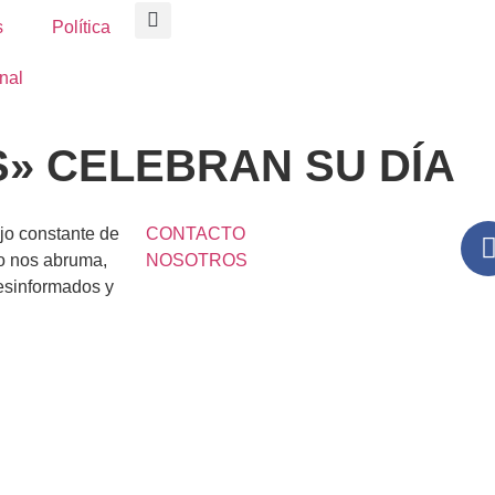
s
Política
nal
S» CELEBRAN SU DÍA
lujo constante de
CONTACTO
o nos abruma,
NOSOTROS
esinformados y