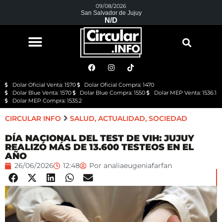
09/08/2026
San Salvador de Jujuy
N/D
Dolar Oficial Venta: 1570
Dolar Oficial Compra: 1470
Dolar Blue Venta: 1570
Dolar Blue Compra: 1550
Dolar MEP Venta: 1536.1
Dolar MEP Compra: 1535.2
CIRCULAR INFO
SALUD
,
ACTUALIDAD
,
SOCIEDAD
DÍA NACIONAL DEL TEST DE VIH: JUJUY
REALIZÓ MÁS DE 13.600 TESTEOS EN EL
AÑO
26/06/2026
12:48
Por
analiaeugeniafarfan