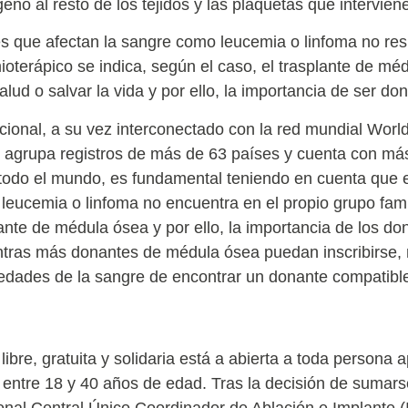
geno al resto de los tejidos y las plaquetas que intervien
 que afectan la sangre como leucemia o linfoma no res
mioterápico se indica, según el caso, el trasplante de m
alud o salvar la vida y por ello, la importancia de ser d
acional, a su vez interconectado con la red mundial Wor
agrupa registros de más de 63 países y cuenta con más
 todo el mundo, es fundamental teniendo en cuenta que 
eucemia o linfoma no encuentra en el propio grupo fami
lante de médula ósea y por ello, la importancia de los 
ntras más donantes de médula ósea puedan inscribirse, 
edades de la sangre de encontrar un donante compatibl
 libre, gratuita y solidaria está a abierta a toda persona
entre 18 y 40 años de edad. Tras la decisión de sumarse
cional Central Único Coordinador de Ablación e Implant