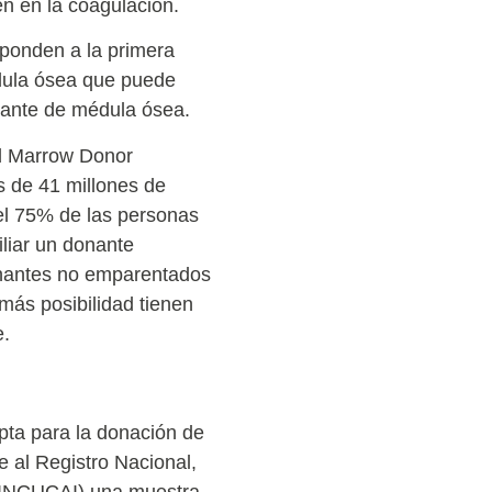
en en la coagulación.
ponden a la primera
édula ósea que puede
onante de médula ósea.
ld Marrow Donor
 de 41 millones de
el 75% de las personas
liar un donante
donantes no emparentados
más posibilidad tienen
e.
 apta para la donación de
 al Registro Nacional,
e (INCUCAI) una muestra