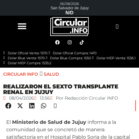
06/08/2026
San Salvador de Jujuy
N/D
Dolar Oficial Venta: 1570
Dolar Oficial Compra: 1470
Dolar Blue Venta: 1570
Dolar Blue Compra: 1550
Dolar MEP Venta: 1536.1
Dolar MEP Compra: 1535.2
CIRCULAR INFO
SALUD
REALIZARON EL SEXTO TRANSPLANTE
RENAL EN JUJUY
08/04/2026
13:56
Por
Redacción Circular INFO
El
Ministerio de Salud de Jujuy
informa a la
comunidad que se concretó de manera
satisfactoria en el Hospital Pablo Soria de la capital