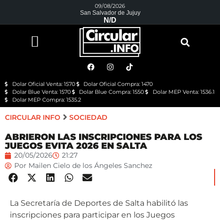
09/08/2026
San Salvador de Jujuy
N/D
Dolar Oficial Venta: 1570
Dolar Oficial Compra: 1470
Dolar Blue Venta: 1570
Dolar Blue Compra: 1550
Dolar MEP Venta: 1536.1
Dolar MEP Compra: 1535.2
CIRCULAR INFO
SOCIEDAD
ABRIERON LAS INSCRIPCIONES PARA LOS
JUEGOS EVITA 2026 EN SALTA
20/05/2026
21:27
Por
Mailen Cielo de los Ángeles Sanchez
La Secretaría de Deportes de Salta habilitó las
inscripciones para participar en los Juegos