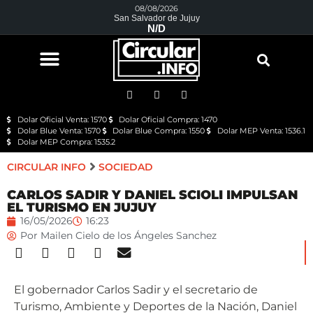
08/08/2026
San Salvador de Jujuy
N/D
Dolar Oficial Venta: 1570
Dolar Oficial Compra: 1470
Dolar Blue Venta: 1570
Dolar Blue Compra: 1550
Dolar MEP Venta: 1536.1
Dolar MEP Compra: 1535.2
CIRCULAR INFO
SOCIEDAD
CARLOS SADIR Y DANIEL SCIOLI IMPULSAN
EL TURISMO EN JUJUY
16/05/2026
16:23
Por
Mailen Cielo de los Ángeles Sanchez
El gobernador Carlos Sadir y el secretario de
Turismo, Ambiente y Deportes de la Nación, Daniel