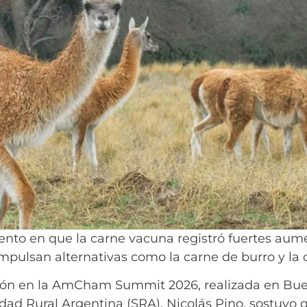
o en que la carne vacuna registró fuertes aume
mpulsan alternativas como la carne de burro y la
ión en la AmCham Summit 2026, realizada en Buen
dad Rural Argentina (SRA), Nicolás Pino, sostuvo 