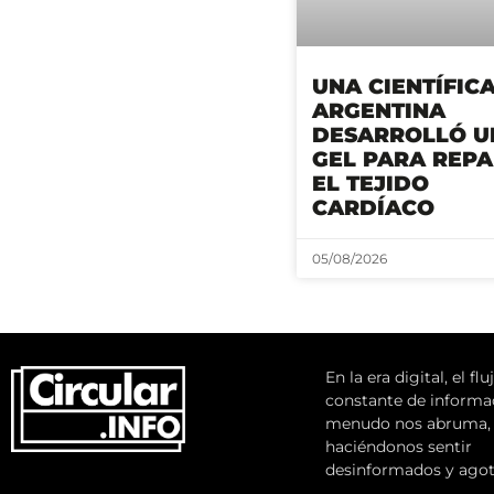
UNA CIENTÍFIC
ARGENTINA
DESARROLLÓ U
GEL PARA REP
EL TEJIDO
CARDÍACO
05/08/2026
En la era digital, el flu
constante de informa
menudo nos abruma,
haciéndonos sentir
desinformados y agot