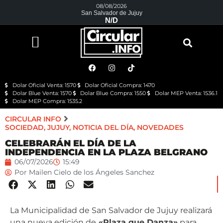
08/08/2026
San Salvador de Jujuy
N/D
Dolar Oficial Venta: 1570
Dolar Oficial Compra: 1470
Dolar Blue Venta: 1570
Dolar Blue Compra: 1550
Dolar MEP Venta: 1536.1
Dolar MEP Compra: 1535.2
CIRCULAR INFO
SOCIEDAD
,
JUJUY
,
NOTICIA DEL DÍA
,
NOVEDADES
CELEBRARÁN EL DÍA DE LA
INDEPENDENCIA EN LA PLAZA BELGRANO
06/07/2026
15:49
Por
Mailen Cielo de los Ángeles Sanchez
La Municipalidad de San Salvador de Jujuy realizará
una nueva edición de
«Plaza que Danza»
para