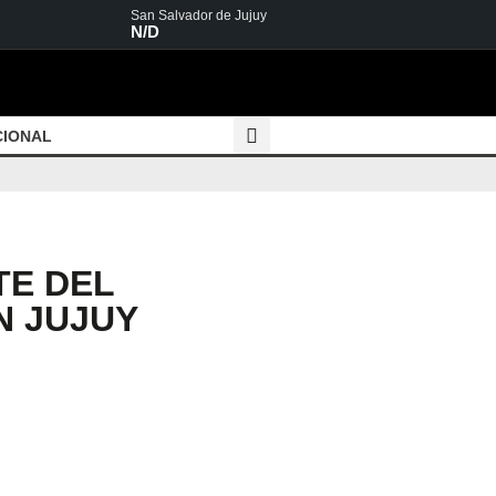
San Salvador de Jujuy
N/D
CIONAL
TE DEL
N JUJUY